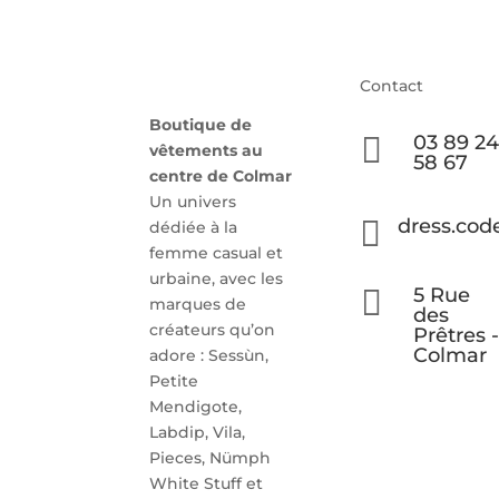
Contact
Boutique de

03 89 24
vêtements au
58 67
centre de Colmar
Un univers

dress.cod
dédiée à la
femme casual et
urbaine, avec les

5 Rue
marques de
des
créateurs qu’on
Prêtres -
Colmar
adore : Sessùn,
Petite
Mendigote,
Labdip, Vila,
Pieces, Nümph
White Stuff et