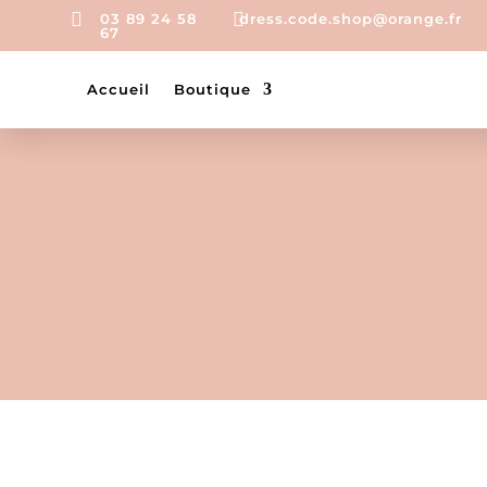


03 89 24 58
dress.code.shop@orange.fr
67
Accueil
Boutique