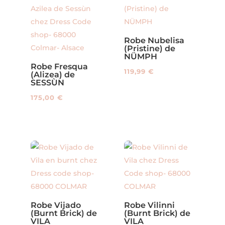
variations.
variations.
Les
Les
options
options
Robe Nubelisa
peuvent
(Pristine) de
peuvent
NÜMPH
être
être
Robe Fresqua
choisies
119,99
€
(Alizea) de
choisies
SESSÙN
sur
Ce
sur
la
produit
175,00
€
la
page
Ce
a
page
du
produit
plusieurs
du
produit
a
variations.
produit
plusieurs
Les
variations.
options
Les
peuvent
options
être
peuvent
choisies
Robe Vijado
Robe Vilinni
(Burnt Brick) de
(Burnt Brick) de
être
sur
VILA
VILA