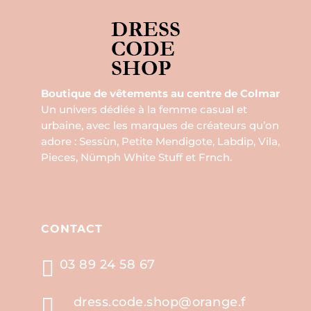
Boutique de vêtements au centre de Colmar
Un univers dédiée à la femme casual et
urbaine, avec les marques de créateurs qu’on
adore : Sessùn, Petite Mendigote, Labdip, Vila,
Pieces, Nümph White Stuff et Frnch.
CONTACT

03 89 24 58 67

dress.code.shop@orange.f