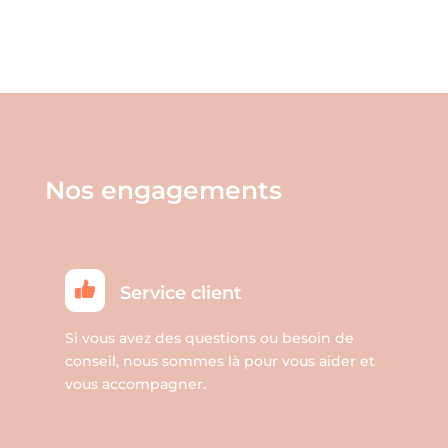
Les
a
options
plusieurs
peuvent
variations.
être
Les
choisies
options
sur
peuvent
la
être
Nos engagements
page
choisies
du
sur
produit
la
page
Service client
du
produit
Si vous avez des questions ou besoin de
conseil, nous sommes là pour vous aider et
vous accompagner.