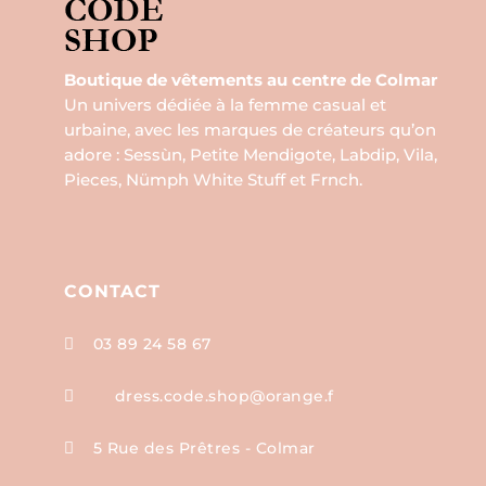
Boutique de vêtements au centre de Colmar
Un univers dédiée à la femme casual et
urbaine, avec les marques de créateurs qu’on
adore : Sessùn, Petite Mendigote, Labdip, Vila,
Pieces, Nümph White Stuff et Frnch.
CONTACT
03 89 24 58 67

dress.code.shop@orange.f

5 Rue des Prêtres - Colmar
