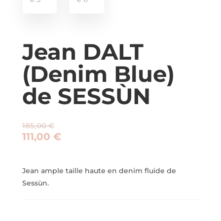
Jean DALT
(Denim Blue)
de SESSÙN
185,00
€
111,00
€
Jean ample taille haute en denim fluide de
Sessùn.