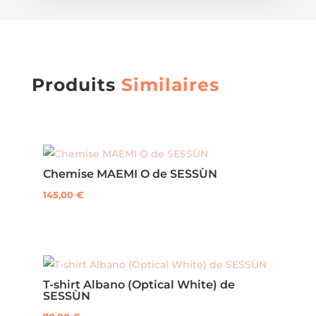
Produits
Similaires
Chemise MAEMI O de SESSÙN
145,00
€
Ce
produit
a
plusieurs
T-shirt Albano (Optical White) de
variations.
SESSÙN
Les