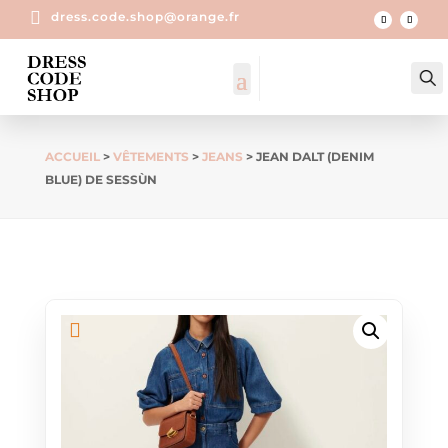

dress.code.shop@orange.fr
ACCUEIL
>
VÊTEMENTS
>
JEANS
> JEAN DALT (DENIM
BLUE) DE SESSÙN