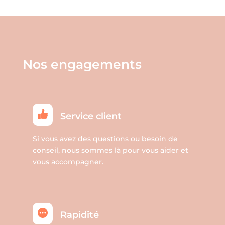
la
Les
page
options
du
peuvent
produit
être
Nos engagements
choisies
sur
la
page
Service client
du
produit
Si vous avez des questions ou besoin de
conseil, nous sommes là pour vous aider et
vous accompagner.
Rapidité