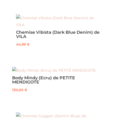
Chemise Vibista (Dark Blue Denim) de
VILA
44,99
€
Ce
produit
a
plusieurs
Body Mindy (Ecru) de PETITE
variations.
MENDIGOTE
Les
130,00
€
options
Ce
peuvent
produit
être
a
choisies
plusieurs