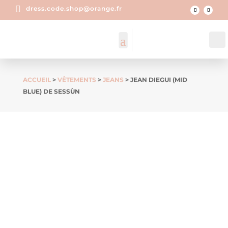

dress.code.shop@orange.fr
ACCUEIL
>
VÊTEMENTS
>
JEANS
> JEAN DIEGUI (MID
BLUE) DE SESSÙN