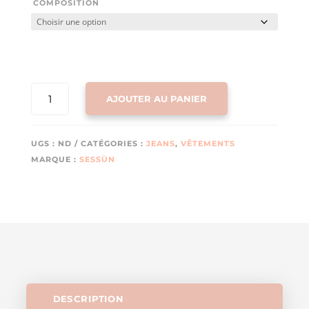
COMPOSITION
QUANTITÉ
AJOUTER AU PANIER
DE
JEAN
DIEGUI
UGS :
ND
CATÉGORIES :
JEANS
,
VÊTEMENTS
(MID
MARQUE :
SESSÙN
BLUE)
DE
SESSÙN
DESCRIPTION