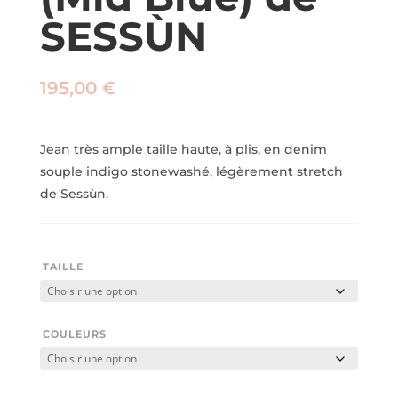
SESSÙN
195,00
€
Jean très ample taille haute, à plis, en denim
souple indigo stonewashé, légèrement stretch
de Sessùn.
TAILLE
COULEURS