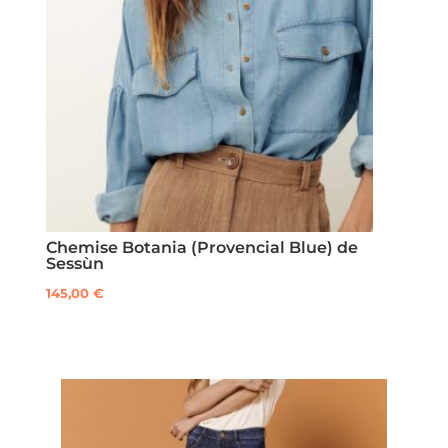
options
peuvent
être
choisies
sur
la
page
du
produit
Chemise Botania (Provencial Blue) de
Sessùn
145,00
€
Ce
produit
a
plusieurs
variations.