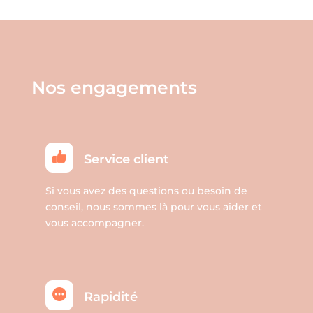
Les
options
peuvent
être
Nos engagements
choisies
sur
la
page
Service client
du
produit
Si vous avez des questions ou besoin de
conseil, nous sommes là pour vous aider et
vous accompagner.
Rapidité