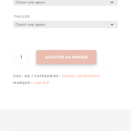
TAILLES
QUANTITÉ
AJOUTER AU PANIER
DE
JEAN
SULLY
UGS :
ND
CATÉGORIES :
JEANS
,
VÊTEMENTS
LONG
MARQUE :
LAB DIP
(MID
BLUE
IN
30)
DE
LABDIP