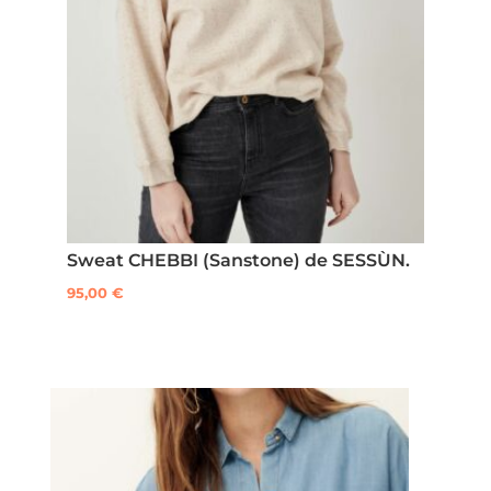
Sweat CHEBBI (Sanstone) de SESSÙN.
95,00
€
Ce
produit
a
plusieurs
variations.
Les