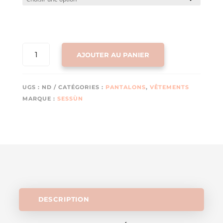
QUANTITÉ
AJOUTER AU PANIER
DE
PANTALON
HENDRICK
UGS :
ND
CATÉGORIES :
PANTALONS
,
VÊTEMENTS
(SMOKE
MARQUE :
SESSÙN
GREEN)
DE
SESSÙN
DESCRIPTION