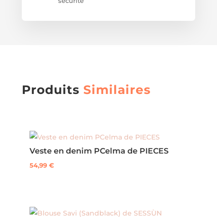
sécurité
Produits
Similaires
Veste en denim PCelma de PIECES
54,99
€
Ce
produit
a
plusieurs