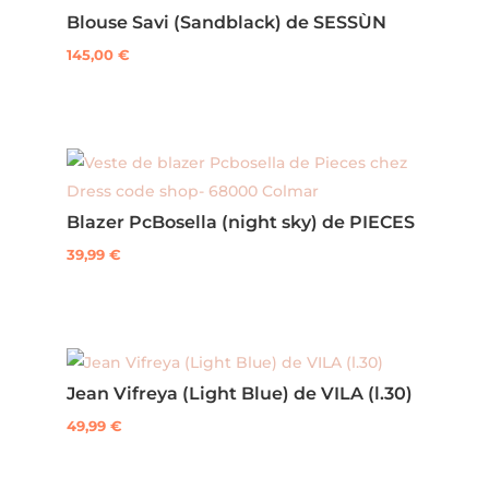
Blouse Savi (Sandblack) de SESSÙN
variations.
Les
145,00
€
options
Ce
peuvent
produit
être
a
choisies
plusieurs
sur
variations.
Blazer PcBosella (night sky) de PIECES
la
Les
page
options
39,99
€
du
peuvent
Ce
produit
être
produit
choisies
a
sur
plusieurs
Jean Vifreya (Light Blue) de VILA (l.30)
la
variations.
page
Les
49,99
€
du
options
Ce
produit
peuvent
produit