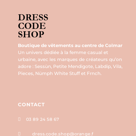
Boutique de vêtements au centre de Colmar
Un univers dédiée à la femme casual et
urbaine, avec les marques de créateurs qu’on
adore : Sessùn, Petite Mendigote, Labdip, Vila,
Pieces, Nümph White Stuff et Frnch.
CONTACT
03 89 24 58 67

dress.code.shop@orange.f
