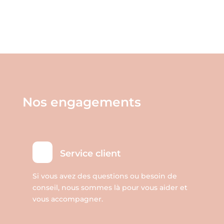
être
a
choisies
plusieurs
sur
variations.
la
Les
page
options
du
peuvent
produit
être
Nos engagements
choisies
sur
la
page
Service client
du
produit
Si vous avez des questions ou besoin de
conseil, nous sommes là pour vous aider et
vous accompagner.