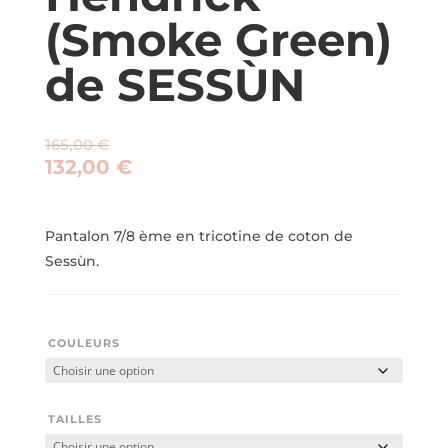
(Smoke Green)
de SESSÙN
165,00
€
132,00
€
Pantalon 7/8 ème en tricotine de coton de
Sessùn.
COULEURS
TAILLES