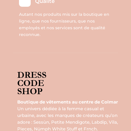
Qualité
Autant nos produits mis sur la boutique en
ligne, que nos fournisseurs, que nos
employés et nos services sont de qualité
reconnue.
Boutique de vêtements au centre de Colmar
Un univers dédiée à la femme casual et
urbaine, avec les marques de créateurs qu’on
adore : Sessùn, Petite Mendigote, Labdip, Vila,
Pieces, Nümph White Stuff et Frnch.