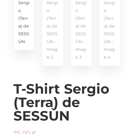
T-Shirt Sergio
(Terra) de
SESSÙN
75,00
€