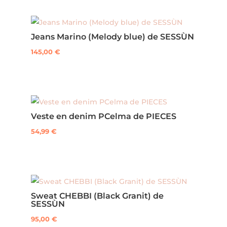
Jeans Marino (Melody blue) de SESSÙN
145,00
€
Ce
produit
a
plusieurs
Veste en denim PCelma de PIECES
variations.
Les
54,99
€
options
Ce
peuvent
produit
être
a
choisies
plusieurs
Sweat CHEBBI (Black Granit) de
sur
variations.
SESSÙN
la
Les
95,00
€
page
options